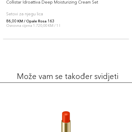
Collistar Idroattiva Deep Moisturizing Cream Set
Šifra artikla
+7 PLAZA cvjetića
8015150004213
Setovi za njegu lica
86,00 KM / Opale Rosa 163
Rubellite 165
Osnovna cijena 1.720,00 KM / 1 l
69,00 KM
Šifra artikla
+7 PLAZA cvjetića
8015150004138
Zircone Rosa
69,00 KM
172
Šifra artikla
+7 PLAZA cvjetića
Može vam se također svidjeti
8015150004206