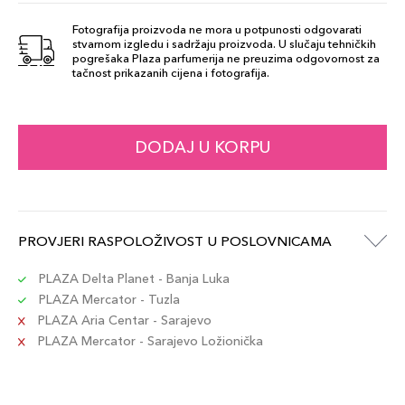
Quarzo Rosa
69,00 KM
164
Fotografija proizvoda ne mora u potpunosti odgovarati
stvarnom izgledu i sadržaju proizvoda. U slučaju tehničkih
Šifra artikla
+7 PLAZA cvjetića
pogrešaka Plaza parfumerija ne preuzima odgovornost za
8015150004169
tačnost prikazanih cijena i fotografija.
Granato Rosso
69,00 KM
171
DODAJ U KORPU
Šifra artikla
+7 PLAZA cvjetića
8015150004190
Zircone
PROVJERI RASPOLOŽIVOST U POSLOVNICAMA
69,00 KM
Cannella 162
Šifra artikla
+7 PLAZA cvjetića
PLAZA Delta Planet - Banja Luka
8015150004121
PLAZA Mercator - Tuzla
PLAZA Aria Centar - Sarajevo
PLAZA Mercator - Sarajevo Ložionička
Agata Rossa
69,00 KM
168
Šifra artikla
+7 PLAZA cvjetića
8015150004145