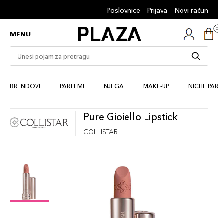
Poslovnice
Prijava
Novi račun
MENU
BRENDOVI
PARFEMI
NJEGA
MAKE-UP
NICHE PA
Pure Gioiello Lipstick
COLLISTAR