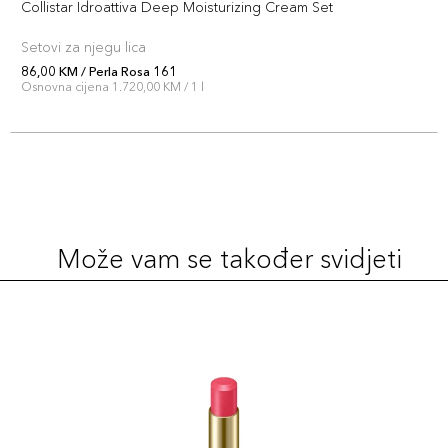
Collistar Idroattiva Deep Moisturizing Cream Set
Šifra artikla
+7 PLAZA cvjetića
8015150004213
Setovi za njegu lica
86,00 KM / Perla Rosa 161
Rubellite 165
Osnovna cijena 1.720,00 KM / 1 l
69,00 KM
Šifra artikla
+7 PLAZA cvjetića
8015150004138
Zircone Rosa
69,00 KM
172
Šifra artikla
+7 PLAZA cvjetića
Može vam se također svidjeti
8015150004206