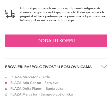
Quarzo Rosa
69,00 KM
164
Fotografija proizvoda ne mora u potpunosti odgovarati
stvarnom izgledu i sadržaju proizvoda. U slučaju tehničkih
Šifra artikla
+7 PLAZA cvjetića
pogrešaka Plaza parfumerija ne preuzima odgovornost za
8015150004169
tačnost prikazanih cijena i fotografija.
Granato Rosso
69,00 KM
171
DODAJ U KORPU
Šifra artikla
+7 PLAZA cvjetića
8015150004190
Zircone
PROVJERI RASPOLOŽIVOST U POSLOVNICAMA
69,00 KM
Cannella 162
Šifra artikla
+7 PLAZA cvjetića
PLAZA Mercator - Tuzla
8015150004121
PLAZA Aria Centar - Sarajevo
PLAZA Delta Planet - Banja Luka
PLAZA Mercator - Sarajevo Ložionička
Agata Rossa
69,00 KM
168
Šifra artikla
+7 PLAZA cvjetića
8015150004145