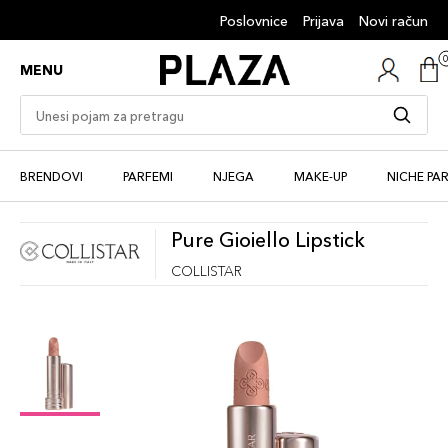
Poslovnice
Prijava
Novi račun
MENU
BRENDOVI
PARFEMI
NJEGA
MAKE-UP
NICHE PA
Pure Gioiello Lipstick
COLLISTAR