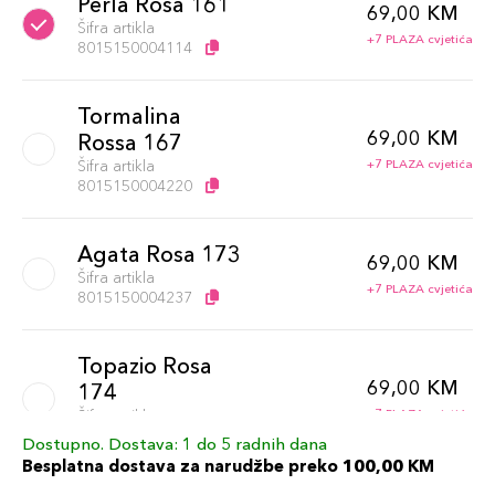
Perla Rosa 161
69,00 KM
Šifra artikla
+7 PLAZA cvjetića
8015150004114
Tormalina
69,00 KM
Rossa 167
Šifra artikla
+7 PLAZA cvjetića
8015150004220
Agata Rosa 173
69,00 KM
Šifra artikla
+7 PLAZA cvjetića
8015150004237
Topazio Rosa
69,00 KM
174
Šifra artikla
+7 PLAZA cvjetića
8015150004244
Dostupno. Dostava: 1 do 5 radnih dana
Besplatna dostava za narudžbe preko 100,00 KM