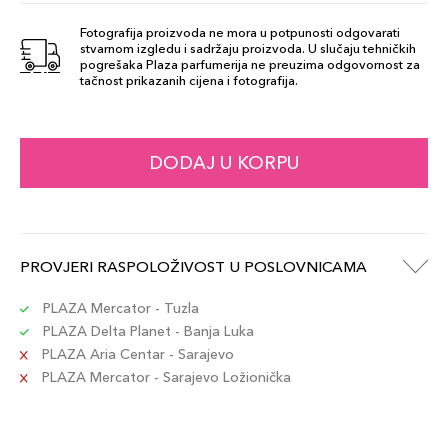
Quarzo Rosa
69,00 KM
164
Fotografija proizvoda ne mora u potpunosti odgovarati
stvarnom izgledu i sadržaju proizvoda. U slučaju tehničkih
Šifra artikla
+7 PLAZA cvjetića
pogrešaka Plaza parfumerija ne preuzima odgovornost za
8015150004169
tačnost prikazanih cijena i fotografija.
Granato Rosso
69,00 KM
171
DODAJ U KORPU
Šifra artikla
+7 PLAZA cvjetića
8015150004190
Zircone
PROVJERI RASPOLOŽIVOST U POSLOVNICAMA
69,00 KM
Cannella 162
Šifra artikla
+7 PLAZA cvjetića
PLAZA Mercator - Tuzla
8015150004121
PLAZA Delta Planet - Banja Luka
PLAZA Aria Centar - Sarajevo
PLAZA Mercator - Sarajevo Ložionička
Agata Rossa
69,00 KM
168
Šifra artikla
+7 PLAZA cvjetića
8015150004145