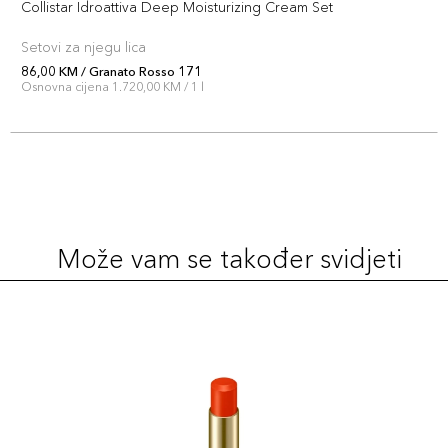
Collistar Idroattiva Deep Moisturizing Cream Set
Šifra artikla
+7 PLAZA cvjetića
8015150004213
Setovi za njegu lica
86,00 KM / Granato Rosso 171
Rubellite 165
Osnovna cijena 1.720,00 KM / 1 l
69,00 KM
Šifra artikla
+7 PLAZA cvjetića
8015150004138
Zircone Rosa
69,00 KM
172
Šifra artikla
+7 PLAZA cvjetića
Može vam se također svidjeti
8015150004206