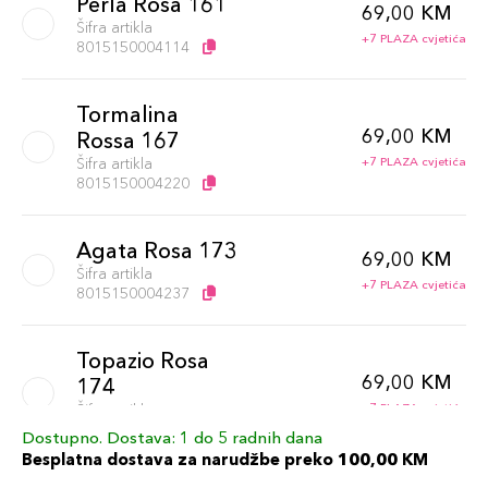
Perla Rosa 161
69,00 KM
Šifra artikla
+7 PLAZA cvjetića
8015150004114
Tormalina
69,00 KM
Rossa 167
Šifra artikla
+7 PLAZA cvjetića
8015150004220
Agata Rosa 173
69,00 KM
Šifra artikla
+7 PLAZA cvjetića
8015150004237
Topazio Rosa
69,00 KM
174
Šifra artikla
+7 PLAZA cvjetića
8015150004244
Dostupno. Dostava: 1 do 5 radnih dana
Besplatna dostava za narudžbe preko 100,00 KM