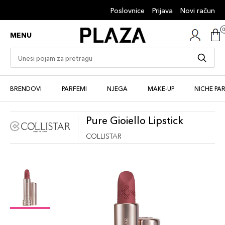
Poslovnice
Prijava
Novi račun
MENU
BRENDOVI
PARFEMI
NJEGA
MAKE-UP
NICHE PA
Pure Gioiello Lipstick
COLLISTAR