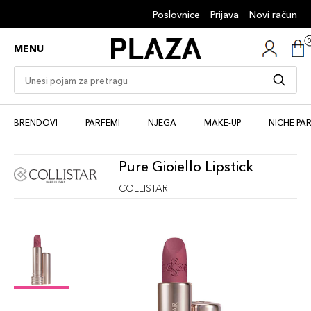
Poslovnice
Prijava
Novi račun
MENU
BRENDOVI
PARFEMI
NJEGA
MAKE-UP
NICHE PA
Pure Gioiello Lipstick
COLLISTAR