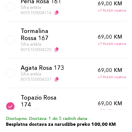
Perla Rosa 161
69,00 KM
Šifra artikla
+7 PLAZA cvjetića
8015150004114
Tormalina
69,00 KM
Rossa 167
Šifra artikla
+7 PLAZA cvjetića
8015150004220
Agata Rosa 173
69,00 KM
Šifra artikla
+7 PLAZA cvjetića
8015150004237
Topazio Rosa
69,00 KM
174
Šifra artikla
+7 PLAZA cvjetića
8015150004244
Dostupno. Dostava: 1 do 5 radnih dana
Besplatna dostava za narudžbe preko 100,00 KM