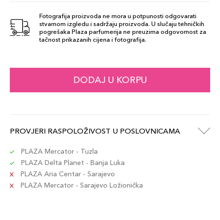
Quarzo Rosa
69,00 KM
164
Fotografija proizvoda ne mora u potpunosti odgovarati
stvarnom izgledu i sadržaju proizvoda. U slučaju tehničkih
Šifra artikla
+7 PLAZA cvjetića
pogrešaka Plaza parfumerija ne preuzima odgovornost za
8015150004169
tačnost prikazanih cijena i fotografija.
Granato Rosso
69,00 KM
171
DODAJ U KORPU
Šifra artikla
+7 PLAZA cvjetića
8015150004190
Zircone
PROVJERI RASPOLOŽIVOST U POSLOVNICAMA
69,00 KM
Cannella 162
Šifra artikla
+7 PLAZA cvjetića
PLAZA Mercator - Tuzla
8015150004121
PLAZA Delta Planet - Banja Luka
PLAZA Aria Centar - Sarajevo
PLAZA Mercator - Sarajevo Ložionička
Agata Rossa
69,00 KM
168
Šifra artikla
+7 PLAZA cvjetića
8015150004145