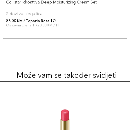
Collistar Idroattiva Deep Moisturizing Cream Set
Šifra artikla
+7 PLAZA cvjetića
8015150004213
Setovi za njegu lica
86,00 KM / Topazio Rosa 174
Rubellite 165
Osnovna cijena 1.720,00 KM / 1 l
69,00 KM
Šifra artikla
+7 PLAZA cvjetića
8015150004138
Zircone Rosa
69,00 KM
172
Šifra artikla
+7 PLAZA cvjetića
Može vam se također svidjeti
8015150004206