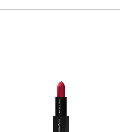
artikla 8017834888010
+4 PLAZA cvjetića
44,00 KM
ext Level
artikla 8017834887976
+4 PLAZA cvjetića