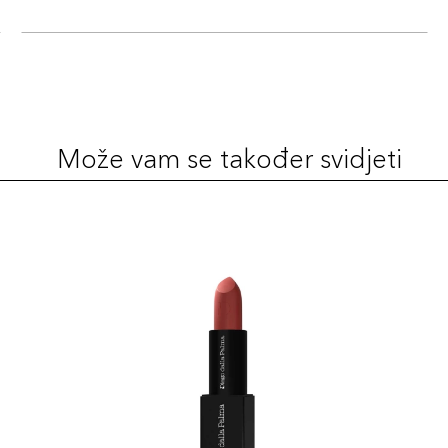
Šifra 
05 N
Šifra 
Može vam se također svidjeti