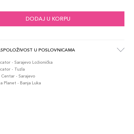
44,00 KM
hai Tea
artikla 8017834887938
+4 PLAZA cvjetića
DODAJ U KORPU
44,00 KM
ookie Dough
artikla 8017834887952
+4 PLAZA cvjetića
ASPOLOŽIVOST U POSLOVNICAMA
44,00 KM
eartbroken
artikla 8017834888041
+4 PLAZA cvjetića
ator - Sarajevo Ložionička
ator - Tuzla
Centar - Sarajevo
44,00 KM
orning Babe
 Planet - Banja Luka
artikla 8017834887945
+4 PLAZA cvjetića
44,00 KM
rushed
artikla 8017834887990
+4 PLAZA cvjetića
44,00 KM
inky Promise