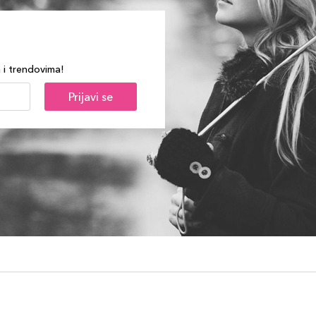
a i trendovima!
Prijavi se