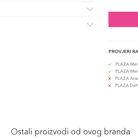
01 C
Šifra 
03 C
Šifra 
PROVJERI R
12 H
Šifra 
PLAZA Merc
PLAZA Merc
PLAZA Aria 
02 M
PLAZA Delta
Šifra 
07 C
Šifra 
Ostali proizvodi od ovog branda
18 P