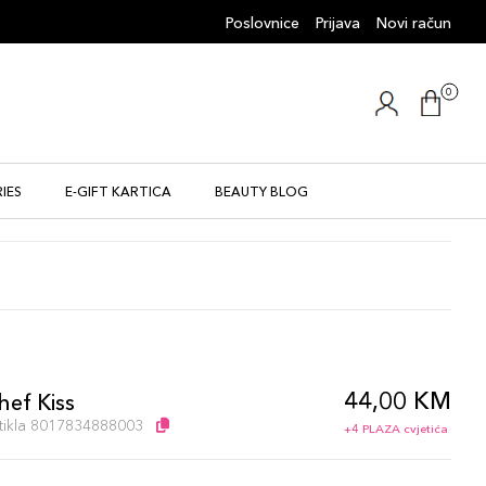
Poslovnice
Prijava
Novi račun
0
IES
E-GIFT KARTICA
BEAUTY BLOG
44,00 KM
hef Kiss
artikla 8017834888003
+4 PLAZA cvjetića