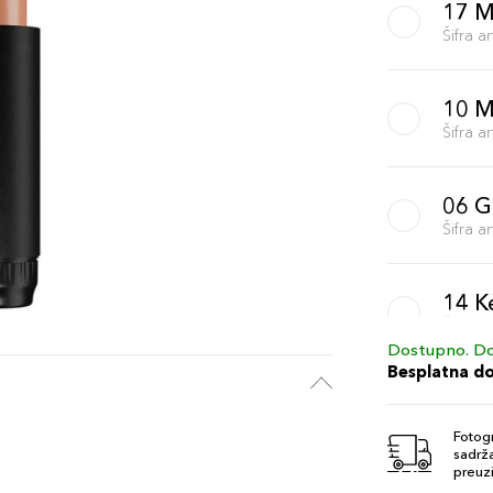
17 M
Šifra 
10 M
Šifra 
06 G
Šifra 
14 K
Šifra 
Dostupno. Do
Besplatna d
04 S
Šifra 
Fotogr
sadrža
preuzi