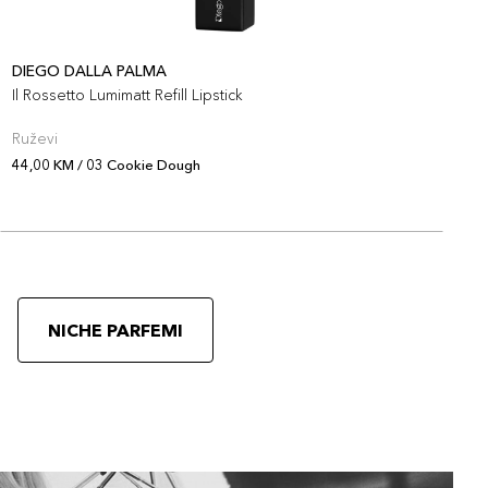
DIEGO DALLA PALMA
D
Il Rossetto Lumimatt Refill Lipstick
I
Ruževi
R
44,00 KM / 03 Cookie Dough
4
NICHE PARFEMI