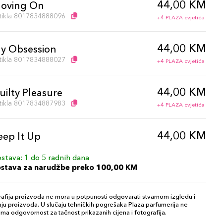
44,00 KM
oving On
artikla 8017834888096
+4 PLAZA cvjetića
44,00 KM
y Obsession
artikla 8017834888027
+4 PLAZA cvjetića
44,00 KM
uilty Pleasure
artikla 8017834887983
+4 PLAZA cvjetića
44,00 KM
eep It Up
artikla 8017834888065
+4 PLAZA cvjetića
stava: 1 do 5 radnih dana
ostava za narudžbe preko 100,00 KM
44,00 KM
picy Cinnamon
artikla 8017834887969
+4 PLAZA cvjetića
afija proizvoda ne mora u potpunosti odgovarati stvarnom izgledu i
ju proizvoda. U slučaju tehničkih pogrešaka Plaza parfumerija ne
ma odgovornost za tačnost prikazanih cijena i fotografija.