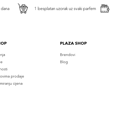
h dana
1 besplatan uzorak uz svaki parfem
HOP
PLAZA SHOP
enja
Brendovi
ve
Blog
tnosti
slovima prodaje
rmiranju cijena