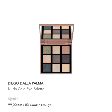
Šifra 
16 N
Šifra 
15 S
Šifra 
13 C
Šifra 
DIEGO DALLA PALMA
11 T
Nuda Cold Eye Palette
Šifra 
Sjenila
99,00 KM / 03 Cookie Dough
09 It