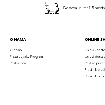
Dostava unutar 1-5 radni
O NAMA
ONLINE S
O nama
Uslovi korišt
Plaza Loyalty Program
Uslovi dosta
Poslovnice
Politika priva
Pravilnik o u
Pravilnik o fo