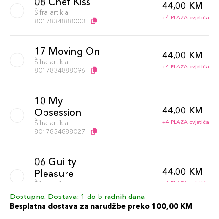
08 Chef Kiss
44,00 KM
Šifra artikla
+4 PLAZA cvjetića
8017834888003
17 Moving On
44,00 KM
Šifra artikla
+4 PLAZA cvjetića
8017834888096
10 My
44,00 KM
Obsession
Šifra artikla
+4 PLAZA cvjetića
8017834888027
06 Guilty
44,00 KM
Pleasure
Šifra artikla
+4 PLAZA cvjetića
8017834887983
Dostupno. Dostava: 1 do 5 radnih dana
Besplatna dostava za narudžbe preko 100,00 KM