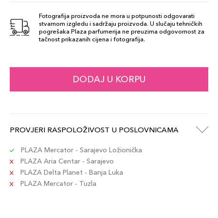
14 Keep It Up
44,00 KM
Šifra artikla
Fotografija proizvoda ne mora u potpunosti odgovarati
+4 PLAZA cvjetića
8017834888065
stvarnom izgledu i sadržaju proizvoda. U slučaju tehničkih
pogrešaka Plaza parfumerija ne preuzima odgovornost za
tačnost prikazanih cijena i fotografija.
04 Spicy
44,00 KM
Cinnamon
Šifra artikla
+4 PLAZA cvjetića
DODAJ U KORPU
8017834887969
01 Chai Tea
44,00 KM
Šifra artikla
PROVJERI RASPOLOŽIVOST U POSLOVNICAMA
+4 PLAZA cvjetića
8017834887938
PLAZA Mercator - Sarajevo Ložionička
PLAZA Aria Centar - Sarajevo
03 Cookie
44,00 KM
PLAZA Delta Planet - Banja Luka
Dough
PLAZA Mercator - Tuzla
Šifra artikla
+4 PLAZA cvjetića
8017834887952