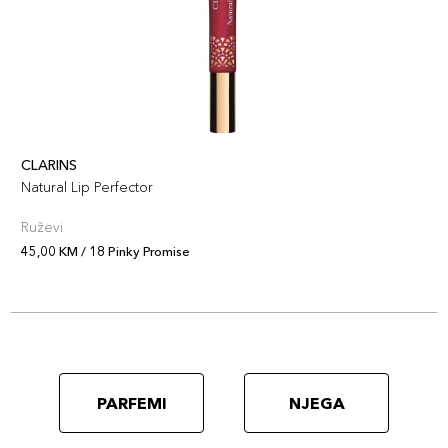
09 Its Timeless
44,00 KM
Šifra artikla
+4 PLAZA cvjetića
8017834888010
05 Next Level
44,00 KM
Šifra artikla
+4 PLAZA cvjetića
8017834887976
CLARINS
Natural Lip Perfector
Ruževi
45,00 KM / 18 Pinky Promise
PARFEMI
NJEGA