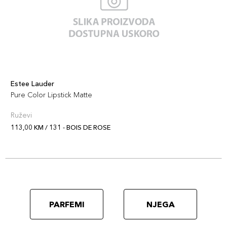
666 -
113,00 KM
CAPTIVATED
Šifra artikla
+11 PLAZA cvjetića
887167615427
828 - IN
Estee Lauder
113,00 KM
CONTROL
Pure Color Lipstick Matte
Šifra artikla
+11 PLAZA cvjetića
Ruževi
887167615335
113,00 KM / 131 - BOIS DE ROSE
816 - SUIT UP
113,00 KM
Šifra artikla
+11 PLAZA cvjetića
887167615328
822 - MAKE
PARFEMI
NJEGA
113,00 KM
YOU BLUSH
Šifra artikla
+11 PLAZA cvjetića