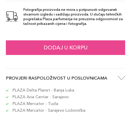
SHOW
113,00 KM
STOPPER 840
Fotografija proizvoda ne mora u potpunosti odgovarati
stvarnom izgledu i sadržaju proizvoda. U slučaju tehničkih
Šifra artikla
+11 PLAZA cvjetića
pogrešaka Plaza parfumerija ne preuzima odgovornost za
887167615069
tačnost prikazanih cijena i fotografija.
826 - MODERN
113,00 KM
MUSE
DODAJ U KORPU
Šifra artikla
+11 PLAZA cvjetića
887167615021
POWERFUL
PROVJERI RASPOLOŽIVOST U POSLOVNICAMA
113,00 KM
220
Šifra artikla
+11 PLAZA cvjetića
PLAZA Delta Planet - Banja Luka
887167614994
PLAZA Aria Centar - Sarajevo
PLAZA Mercator - Tuzla
PLAZA Mercator - Sarajevo Ložionička
888 - POWER
113,00 KM
KISS
Šifra artikla
+11 PLAZA cvjetića
887167615250