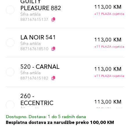
GUILTY
113,00 KM
PLEASURE 882
Šifra artikla
+11 PLAZA cvjetića
887167615137
LA NOIR 541
113,00 KM
Šifra artikla
+11 PLAZA cvjetića
887167618510
520 - CARNAL
113,00 KM
Šifra artikla
+11 PLAZA cvjetića
887167615182
260 -
113,00 KM
ECCENTRIC
Šifra artikla
+11 PLAZA cvjetića
887167615168
Dostupno. Dostava: 1 do 5 radnih dana
Besplatna dostava za narudžbe preko 100,00 KM