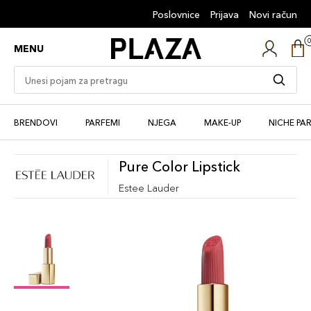
Poslovnice
Prijava
Novi račun
MENU
BRENDOVI
PARFEMI
NJEGA
MAKE-UP
NICHE PA
Pure Color Lipstick
Estee Lauder