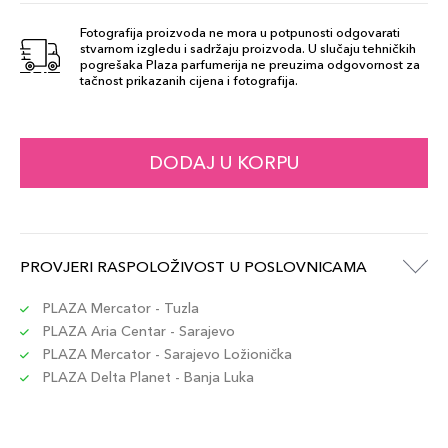
SHOW
113,00 KM
STOPPER 840
Fotografija proizvoda ne mora u potpunosti odgovarati
stvarnom izgledu i sadržaju proizvoda. U slučaju tehničkih
Šifra artikla
+11 PLAZA cvjetića
pogrešaka Plaza parfumerija ne preuzima odgovornost za
887167615069
tačnost prikazanih cijena i fotografija.
826 - MODERN
113,00 KM
MUSE
DODAJ U KORPU
Šifra artikla
+11 PLAZA cvjetića
887167615021
POWERFUL
PROVJERI RASPOLOŽIVOST U POSLOVNICAMA
113,00 KM
220
Šifra artikla
+11 PLAZA cvjetića
PLAZA Mercator - Tuzla
887167614994
PLAZA Aria Centar - Sarajevo
PLAZA Mercator - Sarajevo Ložionička
PLAZA Delta Planet - Banja Luka
888 - POWER
113,00 KM
KISS
Šifra artikla
+11 PLAZA cvjetića
887167615250