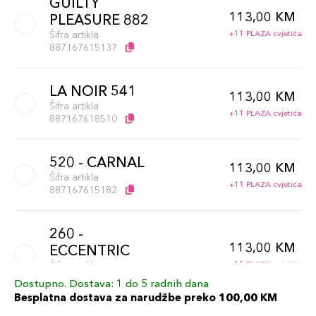
GUILTY
113,00 KM
PLEASURE 882
Šifra artikla
+11 PLAZA cvjetića
887167615137
LA NOIR 541
113,00 KM
Šifra artikla
+11 PLAZA cvjetića
887167618510
520 - CARNAL
113,00 KM
Šifra artikla
+11 PLAZA cvjetića
887167615182
260 -
113,00 KM
ECCENTRIC
Šifra artikla
+11 PLAZA cvjetića
887167615168
Dostupno. Dostava: 1 do 5 radnih dana
Besplatna dostava za narudžbe preko 100,00 KM