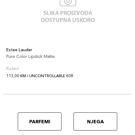
666 -
113,00 KM
CAPTIVATED
Šifra artikla
+11 PLAZA cvjetića
887167615427
828 - IN
Estee Lauder
113,00 KM
CONTROL
Pure Color Lipstick Matte
Šifra artikla
+11 PLAZA cvjetića
Ruževi
887167615335
113,00 KM / UNCONTROLLABLE 608
816 - SUIT UP
113,00 KM
Šifra artikla
+11 PLAZA cvjetića
887167615328
822 - MAKE
PARFEMI
NJEGA
113,00 KM
YOU BLUSH
Šifra artikla
+11 PLAZA cvjetića