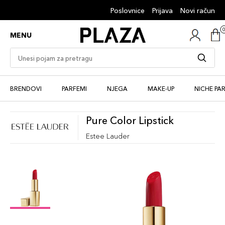
Poslovnice
Prijava
Novi račun
MENU
BRENDOVI
PARFEMI
NJEGA
MAKE-UP
NICHE PA
Pure Color Lipstick
Estee Lauder