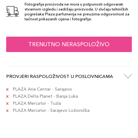
SHOW
Fotografija proizvoda ne mora u potpunosti odgovarati
113,00 KM
STOPPER 840
stvarnom izgledu i sadržaju proizvoda. U slučaju tehničkih
pogrešaka Plaza parfumerija ne preuzima odgovornost za
Šifra artikla
+11 PLAZA cvjetića
tačnost prikazanih cijena i fotografija.
887167615069
826 - MODERN
TRENUTNO NERASPOLOŽIVO
113,00 KM
MUSE
Šifra artikla
+11 PLAZA cvjetića
887167615021
PROVJERI RASPOLOŽIVOST U POSLOVNICAMA
POWERFUL
113,00 KM
220
PLAZA Aria Centar - Sarajevo
Šifra artikla
+11 PLAZA cvjetića
PLAZA Delta Planet - Banja Luka
887167614994
PLAZA Mercator - Tuzla
PLAZA Mercator - Sarajevo Ložionička
888 - POWER
113,00 KM
KISS
Šifra artikla
+11 PLAZA cvjetića
887167615250