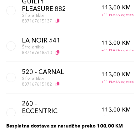
GUILTY
113,00 KM
PLEASURE 882
Šifra artikla
+11 PLAZA cvjetića
887167615137
LA NOIR 541
113,00 KM
Šifra artikla
+11 PLAZA cvjetića
887167618510
520 - CARNAL
113,00 KM
Šifra artikla
+11 PLAZA cvjetića
887167615182
260 -
113,00 KM
ECCENTRIC
Šifra artikla
+11 PLAZA cvjetića
887167615168
Besplatna dostava za narudžbe preko 100,00 KM