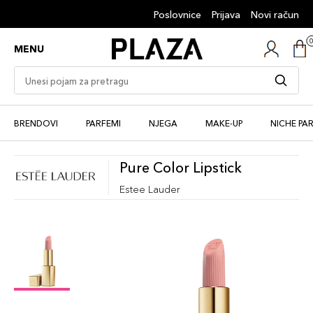
Poslovnice
Prijava
Novi račun
MENU
BRENDOVI
PARFEMI
NJEGA
MAKE-UP
NICHE PA
Pure Color Lipstick
Estee Lauder