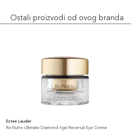
Ostali proizvodi od ovog branda
UNCONTROLLABLE
113,00 KM
608
Šifra artikla
+11 PLAZA cvjetića
887167615199
682 - AFTER
113,00 KM
HOURS
Šifra artikla
+11 PLAZA cvjetića
887167615304
320 - DEFIANT
113,00 KM
CORAL
Šifra artikla
+11 PLAZA cvjetića
887167614956
Estee Lauder
IRRESISTIBLE
Re-Nutriv Ultimate Diamond Age Reversal Eye Creme