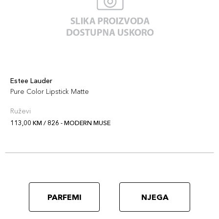
666 -
113,00 KM
CAPTIVATED
Šifra artikla
+11 PLAZA cvjetića
887167615427
828 - IN
Estee Lauder
113,00 KM
CONTROL
Pure Color Lipstick Matte
Šifra artikla
+11 PLAZA cvjetića
Ruževi
887167615335
113,00 KM / 826 - MODERN MUSE
816 - SUIT UP
113,00 KM
Šifra artikla
+11 PLAZA cvjetića
887167615328
822 - MAKE
PARFEMI
NJEGA
113,00 KM
YOU BLUSH
Šifra artikla
+11 PLAZA cvjetića