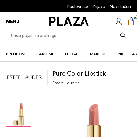
Poslovnice
Prijava
Novi račun
MENU
BRENDOVI
PARFEMI
NJEGA
MAKE-UP
NICHE PA
Pure Color Lipstick
Estee Lauder