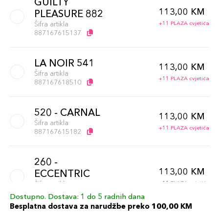
GUILTY
113,00 KM
PLEASURE 882
Šifra artikla
+11 PLAZA cvjetića
887167615137
LA NOIR 541
113,00 KM
Šifra artikla
+11 PLAZA cvjetića
887167618510
520 - CARNAL
113,00 KM
Šifra artikla
+11 PLAZA cvjetića
887167615182
260 -
113,00 KM
ECCENTRIC
Šifra artikla
+11 PLAZA cvjetića
887167615168
Dostupno. Dostava: 1 do 5 radnih dana
Besplatna dostava za narudžbe preko 100,00 KM