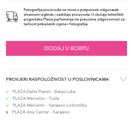
SHOW
113,00 KM
STOPPER 840
Fotografija proizvoda ne mora u potpunosti odgovarati
stvarnom izgledu i sadržaju proizvoda. U slučaju tehničkih
Šifra artikla
+11 PLAZA cvjetića
pogrešaka Plaza parfumerija ne preuzima odgovornost za
887167615069
tačnost prikazanih cijena i fotografija.
826 - MODERN
113,00 KM
MUSE
DODAJ U KORPU
Šifra artikla
+11 PLAZA cvjetića
887167615021
POWERFUL
PROVJERI RASPOLOŽIVOST U POSLOVNICAMA
113,00 KM
220
Šifra artikla
+11 PLAZA cvjetića
PLAZA Delta Planet - Banja Luka
887167614994
PLAZA Mercator - Tuzla
PLAZA Mercator - Sarajevo Ložionička
PLAZA Aria Centar - Sarajevo
888 - POWER
113,00 KM
KISS
Šifra artikla
+11 PLAZA cvjetića
887167615250